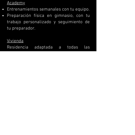
Academy
Entrenamientos semanales con tu equipo.
Preparación física en gimnasio, con tu
trabajo personalizado y seguimiento de
tu preparador.
Vivienda
Residencia adaptada a todas las
necesidades que los jugadores puedan
requerir para su continua formación.
Además de estar tutelada por los tutores
encargados de cumplir con las
obligaciones y programas diarios.
Tecnificación
4 días de trabajos de técnica individual, a
cargo de nuestros entrenadores.​
Pensión completa alimentaria
Hábitos saludables